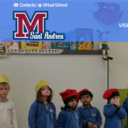
☎︎ Contacta
|
◉ Virtual School
VIS