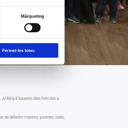
Màrqueting
Permet-les totes
. Al llarg d’aquests dies hem dut a
pat de diferent manera: poemes, balls,