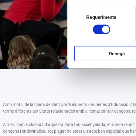
Selecció
Requeriments
de
consentiment
Denega
Amb motiu de la diada de Sant Jordi els nens i les nenes d’Educació infa
terme diferents activitats relacionades amb el tema: cantar cançons, re
A més, com a cloenda d’aquesta data tan assenyalada, ens hem reunit al t
cançons i endevinalles. Tot plegat ha estat un acte ben especial que h