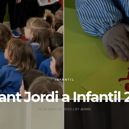
INFANTIL
ant Jordi a Infantil 
16 DE MAIG DE 2023
|
BY
ADMIN