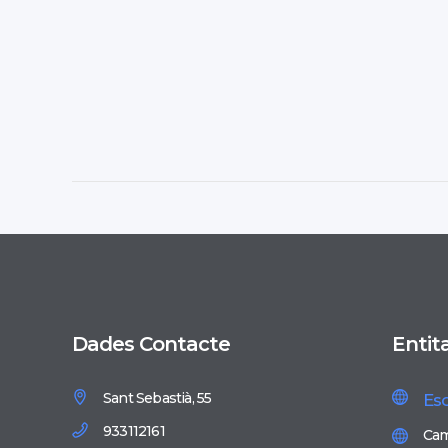
Dades Contacte
Entit
Sant Sebastià, 55
Esc
933112161
Cam