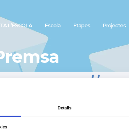
ITA L’ESCOLA
Escola
Etapes
Projectes
 Premsa
Detalls
kies