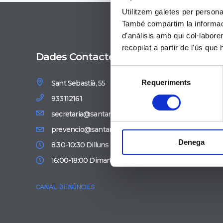
Utilitzem galetes per personali
També compartim la informació
d'anàlisis amb qui col·labore
recopilat a partir de l'ús que
Dades Contacte
Entit
Selecció
Requeriments
Sant Sebastià, 55
de
Esc
consentiment
933112161
Cam
secretaria@santandreu.manyanet.org
FE
prevencio@santandreu.manyanet.org
Era
Denega
8:30-10:30 Dilluns a divendres
16:00-18:00 Dimarts i dijous
CANAL DENÚNCIES