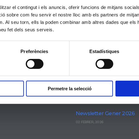
tzar el contingut i els anuncis, oferir funcions de mitjans socials i
 sobre com feu servir el nostre lloc amb els partners de mitjans 
m. Al seu torn, ells la poden combinar amb altres dades que els 
 heu fet dels seus serveis.
ats
Actualitat
Newsletter Abril 2026
Preferències
Estadístiques
ola Cristiana
18 MAIG, 2026
bridge ESOL
Newsletter Març 2026
AC
27 MARÇ, 2026
smus+
Permetre la selecció
Newsletter Febrer 2026
26 FEBRER, 2026
Newsletter Gener 2026
02 FEBRER, 2026