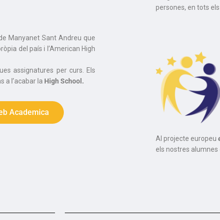
persones, en tots els
s de Manyanet Sant Andreu que
ròpia del país i l’American High
dues assignatures per curs. Els
 a l’acabar la
High School.
eb Academica
Al projecte europeu
els nostres alumnes d