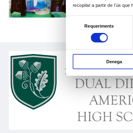
recopilat a partir de l'ús que
Selecció
Requeriments
de
consentiment
Denega