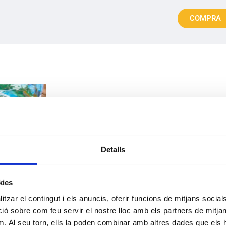
COMPRA
Una escola amb un model edu
Detalls
Utilitzem metodologies d’aprenentatge cent
desenvolupen la seva tasca, cercant que cad
kies
màxim les seves capacitats i competències
d’aprenentatge.
Eduquem i formem alumnes
,
tzar el contingut i els anuncis, oferir funcions de mitjans socials i
per construir un món més just i respectuós amb 
 sobre com feu servir el nostre lloc amb els partners de mitjans 
m. Al seu torn, ells la poden combinar amb altres dades que els 