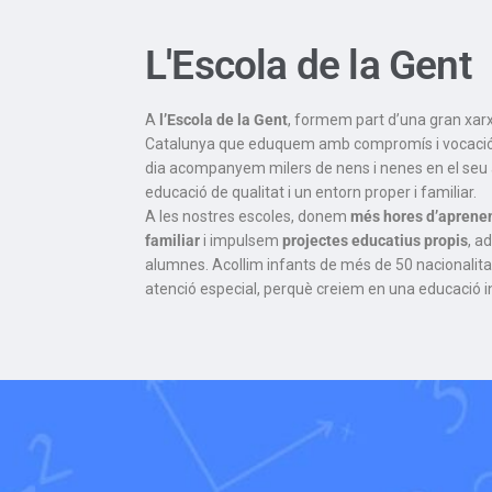
L'Escola de la Gent
A
l’Escola
de la Gent
, formem part d’una gran xar
Catalunya que eduquem amb compromís i vocaci
dia acompanyem milers de nens i nenes en el seu 
educació de qualitat i un entorn proper i familiar.
A les nostres escoles, donem
més hores d’aprene
familiar
i impulsem
projectes educatius propis
, a
alumnes. Acollim infants de més de 50 nacionalita
atenció especial, perquè creiem en una educació in