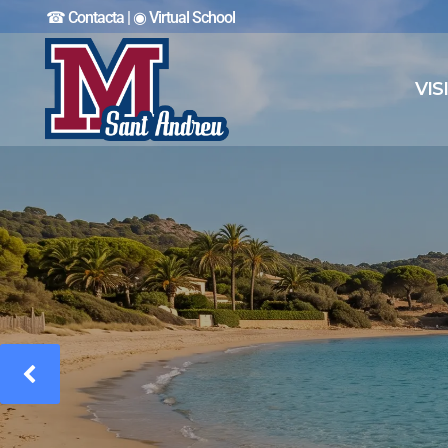
☎︎ Contacta
|
◉ Virtual School
VIS
VI