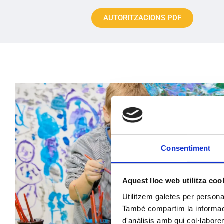
AUTORITZACIONS PDF
Consentiment
Aquest lloc web utilitza coo
Utilitzem galetes per personali
També compartim la informació
d'anàlisis amb qui col·labore