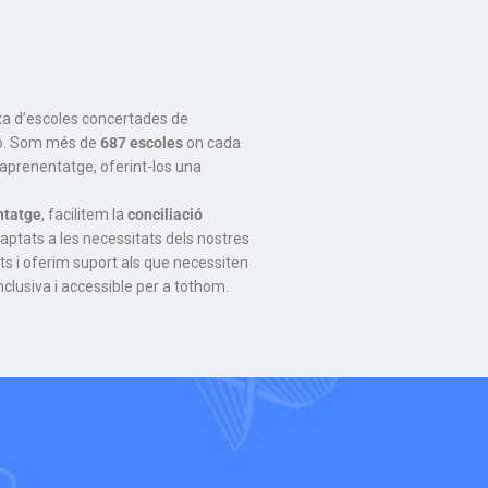
xa d’escoles concertades de
ó. Som més de
687 escoles
on cada
aprenentatge, oferint-los una
ntatge
, facilitem la
conciliació
daptats a les necessitats dels nostres
ts i oferim suport als que necessiten
clusiva i accessible per a tothom.