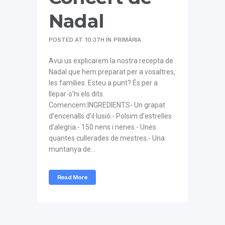
Nadal
POSTED AT 10:37H
IN
PRIMÀRIA
Avui us explicarem la nostra recepta de
Nadal que hem preparat per a vosaltres,
les famílies. Esteu a punt? És per a
llepar-s’hi els dits.
Comencem:INGREDIENTS- Un grapat
d’encenalls d’il·lusió.- Polsim d’estrelles
d’alegria.- 150 nens i nenes.- Unes
quantes cullerades de mestres.- Una
muntanya de...
Read More