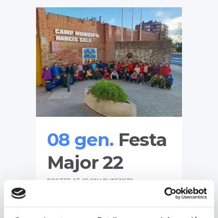
08 gen.
Festa
Major 22
POSTED AT 10:28H
IN
INFANTIL
Aquest mes de novembre, aprofitant
que són les festes de Sant Andreu, hem