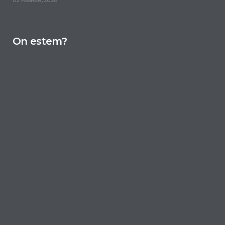
02 FEBRER, 2026
On estem?