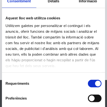
Consentiment
Detalls
Informació
estat treballant diferents aspectes del
nostre barri, en els Projectes de
Comprensió d’I3, I4 i I5. Hem descobert i
après moltes coses: els seus edificis
Aquest lloc web utilitza cookies
més importants, les seves botigues, els
Utilitzem galetes per personalitzar el contingut i els
seus carrers...
anuncis, oferir funcions de mitjans socials i analitzar el
trànsit del lloc. També compartim la informació sobre
Read More
com feu servir el nostre lloc amb els partners de mitjans
socials, de publicitat i d'anàlisis amb qui col·laborem. Al
seu torn, ells la poden combinar amb altres dades que
els hàgiu proporcionat o hagin recopilat a partir de l'ús
que heu fet dels seus serveis.
Selecció
Requeriments
de
consentiment
Preferències
Dades Contacte