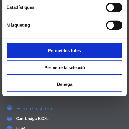
Estadístiques
Sant Sebastià, 55
933112161
Màrqueting
secretaria@santandreu.manyanet.org
prevencio@santandreu.manyanet.org
Permet-les totes
8:30-10:30 Dilluns a divendres
16:00-18:00 Dimarts i dijous
Permetre la selecció
CANAL DENÚNCIES
Denega
Entitats
Escola Cristiana
Cambridge ESOL
FEAC