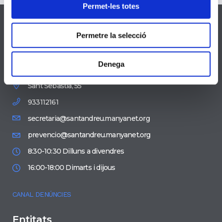
Permet-les totes
Permetre la selecció
Dades Contacte
Denega
Sant Sebastià, 55
933112161
secretaria@santandreu.manyanet.org
prevencio@santandreu.manyanet.org
8:30-10:30 Dilluns a divendres
16:00-18:00 Dimarts i dijous
CANAL DENÚNCIES
Entitats