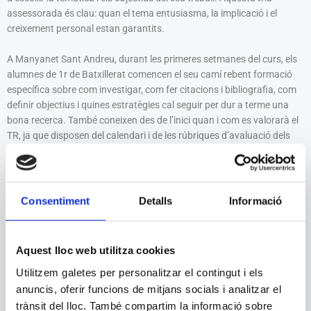
assessorada és clau: quan el tema entusiasma, la implicació i el
creixement personal estan garantits.
A Manyanet Sant Andreu, durant les primeres setmanes del curs, els
alumnes de 1r de Batxillerat comencen el seu camí rebent formació
específica sobre com investigar, com fer citacions i bibliografia, com
definir objectius i quines estratègies cal seguir per dur a terme una
bona recerca. També coneixen des de l’inici quan i com es valorarà el
TR, ja que disposen del calendari i de les rúbriques d’avaluació dels
tres grans moments del procés: l’execució del treball, l’informe final i
la defensa oral.
Per facilitar-los la feina, disposen d’un Classroom, on troben tot el
Consentiment
Detalls
Informació
material i poden comunicar-se amb el seu tutor o tutora, i d’un Sites
amb les pautes tècniques (estructura, presentació, aspectes
formals…).
Aquest lloc web utilitza cookies
A més, compten amb dues hores setmanals dins l’horari lectiu per
Utilitzem galetes per personalitzar el contingut i els
avançar en el seu treball, sempre rebent el necessari suport
personalitzat per part del seu tutor o tutora.
anuncis, oferir funcions de mitjans socials i analitzar el
trànsit del lloc. També compartim la informació sobre