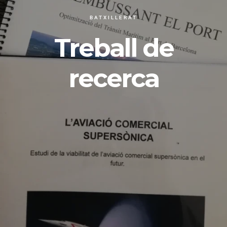
BATXILLERAT
Treball de
recerca