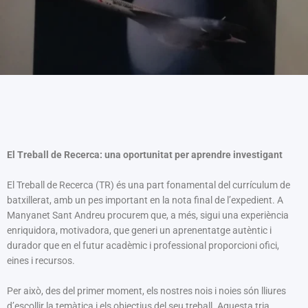
El Treball de Recerca: una oportunitat per aprendre investigant
El Treball de Recerca (TR) és una part fonamental del currículum de
batxillerat, amb un pes important en la nota final de l’expedient. A
Manyanet Sant Andreu procurem que, a més, sigui una experiència
enriquidora, motivadora, que generi un aprenentatge autèntic i
durador que en el futur acadèmic i professional proporcioni ofici,
eines i recursos.
Per això, des del primer moment, els nostres nois i noies són lliures
d’escollir la temàtica i els objectius del seu treball. Aquesta tria