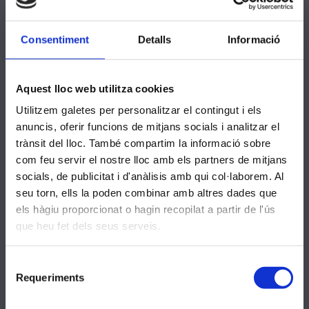
Consentiment
Detalls
Informació
Dades Contacte
Aquest lloc web utilitza cookies
Sant Sebastià, 55
Utilitzem galetes per personalitzar el contingut i els
anuncis, oferir funcions de mitjans socials i analitzar el
933112161
trànsit del lloc. També compartim la informació sobre
secretaria@santandreu.manyanet.org
com feu servir el nostre lloc amb els partners de mitjans
prevencio@santandreu.manyanet.org
socials, de publicitat i d'anàlisis amb qui col·laborem. Al
seu torn, ells la poden combinar amb altres dades que
8:30-10:30 Dilluns a divendres
els hàgiu proporcionat o hagin recopilat a partir de l'ús
16:00-18:00 Dimarts i dijous
que heu fet dels seus serveis.
CANAL DENÚNCIES
Selecció
Requeriments
de
Entitats
consentiment