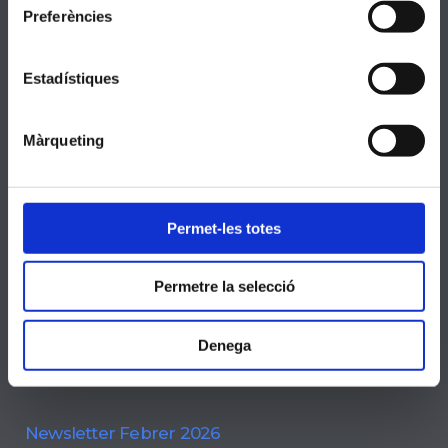
Preferències
Escola Cristiana
Cambridge ESOL
Estadístiques
FEAC
Erasmus+
Màrqueting
Actualitat
Permet-les totes
Newsletter Abril 2026
18 MAIG, 2026
Permetre la selecció
Newsletter Març 2026
Denega
27 MARÇ, 2026
Newsletter Febrer 2026